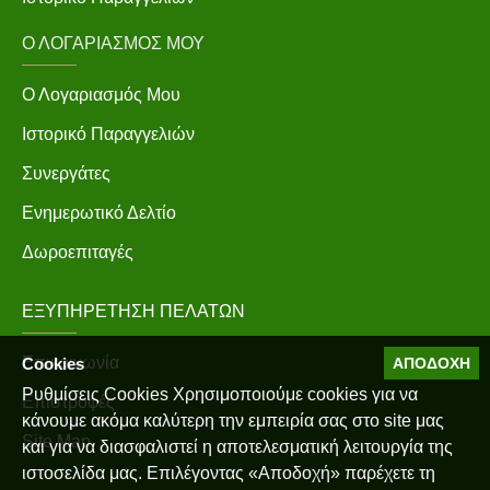
Ο ΛΟΓΑΡΙΑΣΜΌΣ ΜΟΥ
Ο Λογαριασμός Μου
Ιστορικό Παραγγελιών
Συνεργάτες
Ενημερωτικό Δελτίο
Δωροεπιταγές
ΕΞΥΠΗΡΈΤΗΣΗ ΠΕΛΑΤΏΝ
Επικοινωνία
Cookies
ΑΠΟΔΟΧΉ
Ρυθμίσεις Cookies Χρησιμοποιούμε cookies για να
Επιστροφές
κάνουμε ακόμα καλύτερη την εμπειρία σας στο site μας
Site Map
και για να διασφαλιστεί η αποτελεσματική λειτουργία της
ιστοσελίδα μας. Επιλέγοντας «Αποδοχή» παρέχετε τη