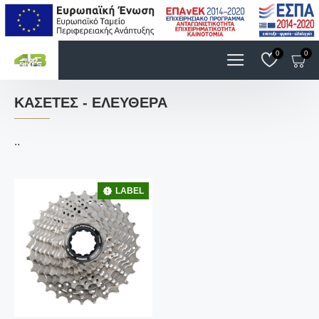
0
0
ΚΑΣΈΤΕΣ - ΕΛΕΎΘΕΡΑ
..
LABEL