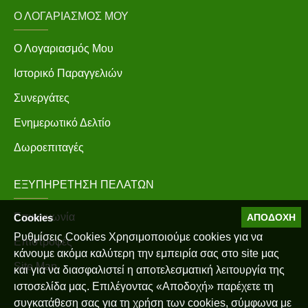
Ο ΛΟΓΑΡΙΑΣΜΌΣ ΜΟΥ
Ο Λογαριασμός Μου
Ιστορικό Παραγγελιών
Συνεργάτες
Ενημερωτικό Δελτίο
Δωροεπιταγές
ΕΞΥΠΗΡΈΤΗΣΗ ΠΕΛΑΤΏΝ
Επικοινωνία
Cookies
ΑΠΟΔΟΧΉ
Ρυθμίσεις Cookies Χρησιμοποιούμε cookies για να
Επιστροφές
κάνουμε ακόμα καλύτερη την εμπειρία σας στο site μας
Site Map
και για να διασφαλιστεί η αποτελεσματική λειτουργία της
ιστοσελίδα μας. Επιλέγοντας «Αποδοχή» παρέχετε τη
συγκατάθεση σας για τη χρήση των cookies, σύμφωνα με