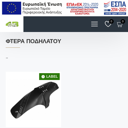
0
0
ΦΤΕΡΆ ΠΟΔΗΛΆΤΟΥ
..
LABEL