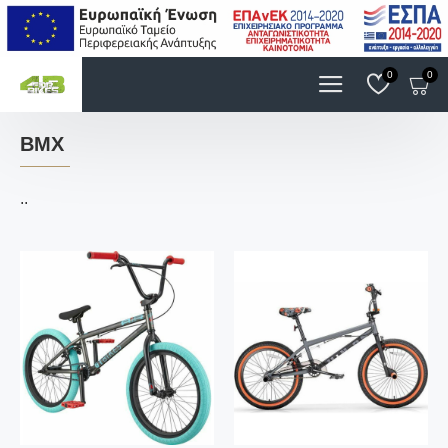
0
0
BMX
..