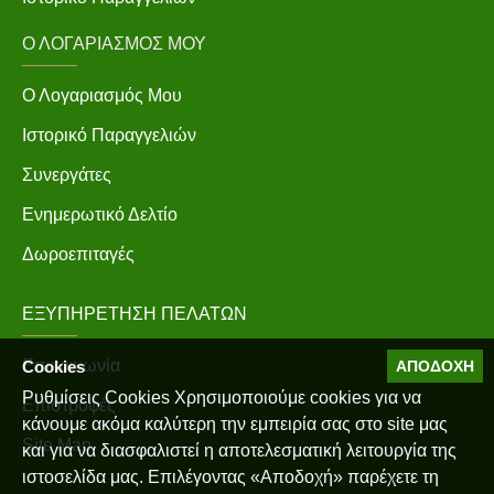
Ο ΛΟΓΑΡΙΑΣΜΌΣ ΜΟΥ
Ο Λογαριασμός Μου
Ιστορικό Παραγγελιών
Συνεργάτες
Ενημερωτικό Δελτίο
Δωροεπιταγές
ΕΞΥΠΗΡΈΤΗΣΗ ΠΕΛΑΤΏΝ
Επικοινωνία
Cookies
ΑΠΟΔΟΧΉ
Ρυθμίσεις Cookies Χρησιμοποιούμε cookies για να
Επιστροφές
κάνουμε ακόμα καλύτερη την εμπειρία σας στο site μας
Site Map
και για να διασφαλιστεί η αποτελεσματική λειτουργία της
ιστοσελίδα μας. Επιλέγοντας «Αποδοχή» παρέχετε τη