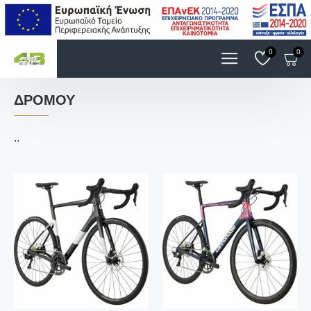
0
0
ΔΡΌΜΟΥ
..