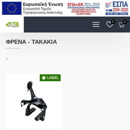
0
0
ΦΡΈΝΑ - ΤΑΚΆΚΙΑ
..
LABEL