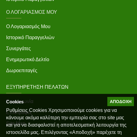
Ο ΛΟΓΑΡΙΑΣΜΌΣ ΜΟΥ
Ο Λογαριασμός Μου
Ιστορικό Παραγγελιών
Συνεργάτες
Ενημερωτικό Δελτίο
Δωροεπιταγές
ΕΞΥΠΗΡΈΤΗΣΗ ΠΕΛΑΤΏΝ
Επικοινωνία
Cookies
ΑΠΟΔΟΧΉ
Ρυθμίσεις Cookies Χρησιμοποιούμε cookies για να
Επιστροφές
κάνουμε ακόμα καλύτερη την εμπειρία σας στο site μας
Site Map
και για να διασφαλιστεί η αποτελεσματική λειτουργία της
ιστοσελίδα μας. Επιλέγοντας «Αποδοχή» παρέχετε τη