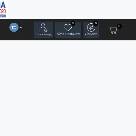
0
0
0
Λίστα Επιθυμιών
Σύγκριση
Επισκέπτης