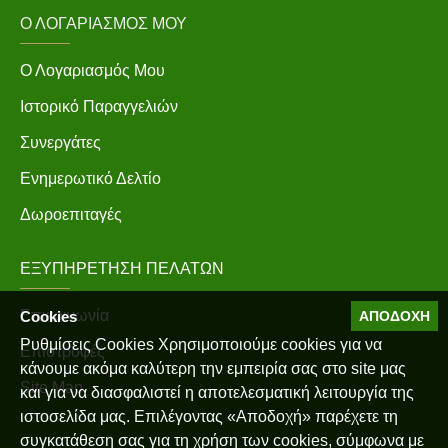
Ο ΛΟΓΑΡΙΑΣΜΌΣ ΜΟΥ
Ο Λογαριασμός Μου
Ιστορικό Παραγγελιών
Συνεργάτες
Ενημερωτικό Δελτίο
Δωροεπιταγές
ΕΞΥΠΗΡΈΤΗΣΗ ΠΕΛΑΤΏΝ
Επικοινωνία
Cookies
ΑΠΟΔΟΧΉ
Ρυθμίσεις Cookies Χρησιμοποιούμε cookies για να
Επιστροφές
κάνουμε ακόμα καλύτερη την εμπειρία σας στο site μας
Site Map
και για να διασφαλιστεί η αποτελεσματική λειτουργία της
ιστοσελίδα μας. Επιλέγοντας «Αποδοχή» παρέχετε τη
συγκατάθεση σας για τη χρήση των cookies, σύμφωνα με