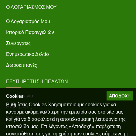
Ο ΛΟΓΑΡΙΑΣΜΌΣ ΜΟΥ
Ο Λογαριασμός Μου
Ιστορικό Παραγγελιών
Συνεργάτες
Ενημερωτικό Δελτίο
Δωροεπιταγές
ΕΞΥΠΗΡΈΤΗΣΗ ΠΕΛΑΤΏΝ
Επικοινωνία
Cookies
ΑΠΟΔΟΧΉ
Ρυθμίσεις Cookies Χρησιμοποιούμε cookies για να
Επιστροφές
κάνουμε ακόμα καλύτερη την εμπειρία σας στο site μας
Site Map
και για να διασφαλιστεί η αποτελεσματική λειτουργία της
ιστοσελίδα μας. Επιλέγοντας «Αποδοχή» παρέχετε τη
συγκατάθεση σας για τη χρήση των cookies, σύμφωνα με