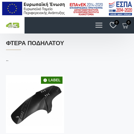
0
0
ΦΤΕΡΆ ΠΟΔΗΛΆΤΟΥ
..
LABEL